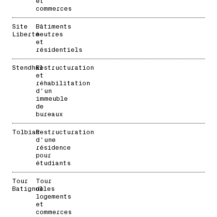
et
commerces
Site
Bâtiments
Liberté
neutres
et
résidentiels
Stendhal
Restructuration
et
réhabilitation
d'un
immeuble
de
bureaux
Tolbiac
Restructuration
d'une
résidence
pour
étudiants
Tour
Tour
Batignolles
de
logements
et
commerces