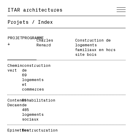
ITAR architectures
Projets / Index
PROJET
PROGRAMME
Charles
Construction de
↓
Renard
logements
familiaux en hors
site bois
Chemin
construction
vert
de
69
logements
et
commerces
Contenot
Réhabilitation
Decaen
de
485
logements
sociaux
Epinettes
Restructuration